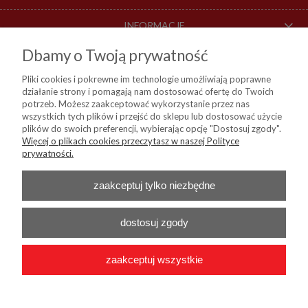
INFORMACJE
Dbamy o Twoją prywatność
O NAS
Pliki cookies i pokrewne im technologie umożliwiają poprawne
działanie strony i pomagają nam dostosować ofertę do Twoich
DOSTAWA I PŁATNOŚCI
potrzeb. Możesz zaakceptować wykorzystanie przez nas
wszystkich tych plików i przejść do sklepu lub dostosować użycie
plików do swoich preferencji, wybierając opcję "Dostosuj zgody".
Więcej o plikach cookies przeczytasz w naszej Polityce
KIM Sp. z o. o.
prywatności.
ul. Bartycka 114, 00-716 Warszawa
NIP:
8441809717, REGON: 790315559, BDO: 000024178
Nr konta do przelewów:
Bank Millenium 45 1160 2202 0000 0004 9138
zaakceptuj tylko niezbędne
0460
Telefon :
+48 22 55 96 556
E-mail :
b2b@kim24.pl
dostosuj zgody
zaakceptuj wszystkie
2026 © KIM Sp. z o. o. - Wszelkie prawa zastrzeżone
|
Platforma
Shoper.pl
|
Wdrożenie
Onisoft