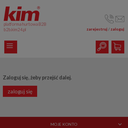
platforma hurtowa B2B
zarejestruj
zaloguj
/
b2b.kim24.pl
Zaloguj się, żeby przejść dalej.
zaloguj się
MOJE KONTO