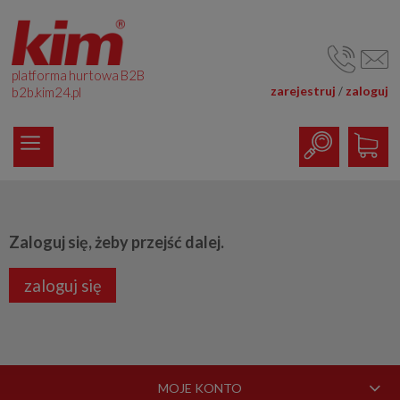
platforma hurtowa B2B
zarejestruj
zaloguj
/
b2b.kim24.pl
Zaloguj się, żeby przejść dalej.
zaloguj się
MOJE KONTO