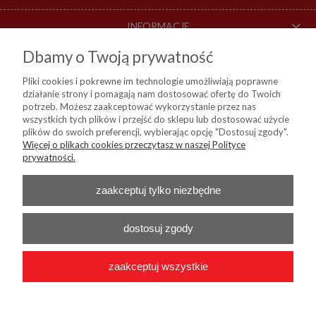
INFORMACJE
Dbamy o Twoją prywatność
O NAS
Pliki cookies i pokrewne im technologie umożliwiają poprawne
działanie strony i pomagają nam dostosować ofertę do Twoich
DOSTAWA I PŁATNOŚCI
potrzeb. Możesz zaakceptować wykorzystanie przez nas
wszystkich tych plików i przejść do sklepu lub dostosować użycie
plików do swoich preferencji, wybierając opcję "Dostosuj zgody".
Więcej o plikach cookies przeczytasz w naszej Polityce
KIM Sp. z o. o.
prywatności.
ul. Bartycka 114, 00-716 Warszawa
NIP:
8441809717, REGON: 790315559, BDO: 000024178
Nr konta do przelewów:
Bank Millenium 45 1160 2202 0000 0004 9138
zaakceptuj tylko niezbędne
0460
Telefon :
+48 22 55 96 556
E-mail :
b2b@kim24.pl
dostosuj zgody
zaakceptuj wszystkie
2026 © KIM Sp. z o. o. - Wszelkie prawa zastrzeżone
|
Platforma
Shoper.pl
|
Wdrożenie
Onisoft