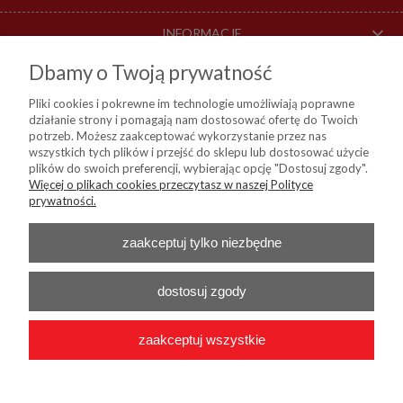
INFORMACJE
Dbamy o Twoją prywatność
O NAS
Pliki cookies i pokrewne im technologie umożliwiają poprawne
działanie strony i pomagają nam dostosować ofertę do Twoich
DOSTAWA I PŁATNOŚCI
potrzeb. Możesz zaakceptować wykorzystanie przez nas
wszystkich tych plików i przejść do sklepu lub dostosować użycie
plików do swoich preferencji, wybierając opcję "Dostosuj zgody".
Więcej o plikach cookies przeczytasz w naszej Polityce
KIM Sp. z o. o.
prywatności.
ul. Bartycka 114, 00-716 Warszawa
NIP:
8441809717, REGON: 790315559, BDO: 000024178
Nr konta do przelewów:
Bank Millenium 45 1160 2202 0000 0004 9138
zaakceptuj tylko niezbędne
0460
Telefon :
+48 22 55 96 556
E-mail :
b2b@kim24.pl
dostosuj zgody
zaakceptuj wszystkie
2026 © KIM Sp. z o. o. - Wszelkie prawa zastrzeżone
|
Platforma
Shoper.pl
|
Wdrożenie
Onisoft