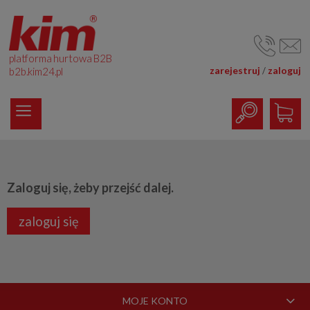
platforma hurtowa B2B
zarejestruj
zaloguj
/
b2b.kim24.pl
Zaloguj się, żeby przejść dalej.
zaloguj się
MOJE KONTO