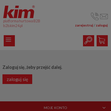
platforma hurtowa B2B
zarejestruj
zaloguj
/
b2b.kim24.pl
Zaloguj się, żeby przejść dalej.
zaloguj się
MOJE KONTO