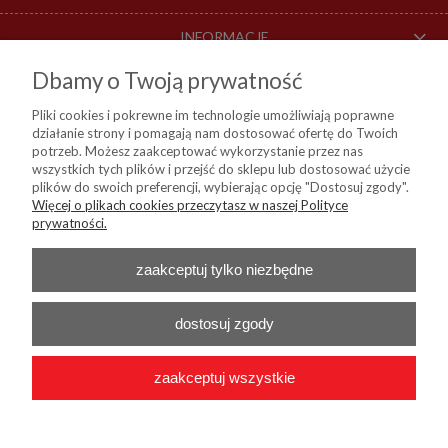
INFORMACJE
Dbamy o Twoją prywatność
O NAS
Pliki cookies i pokrewne im technologie umożliwiają poprawne
działanie strony i pomagają nam dostosować ofertę do Twoich
DOSTAWA I PŁATNOŚCI
potrzeb. Możesz zaakceptować wykorzystanie przez nas
wszystkich tych plików i przejść do sklepu lub dostosować użycie
plików do swoich preferencji, wybierając opcję "Dostosuj zgody".
Więcej o plikach cookies przeczytasz w naszej Polityce
KIM Sp. z o. o.
prywatności.
ul. Bartycka 114, 00-716 Warszawa
NIP:
8441809717, REGON: 790315559, BDO: 000024178
Nr konta do przelewów:
Bank Millenium 45 1160 2202 0000 0004 9138
zaakceptuj tylko niezbędne
0460
Telefon :
+48 22 55 96 556
E-mail :
b2b@kim24.pl
dostosuj zgody
zaakceptuj wszystkie
2026 © KIM Sp. z o. o. - Wszelkie prawa zastrzeżone
|
Platforma
Shoper.pl
|
Wdrożenie
Onisoft