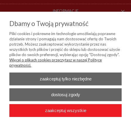
INFORMACJE
Dbamy o Twoją prywatność
O NAS
Pliki cookies i pokrewne im technologie umożliwiają poprawne
działanie strony i pomagają nam dostosować ofertę do Twoich
DOSTAWA I PŁATNOŚCI
potrzeb. Możesz zaakceptować wykorzystanie przez nas
wszystkich tych plików i przejść do sklepu lub dostosować użycie
plików do swoich preferencji, wybierając opcję "Dostosuj zgody".
Więcej o plikach cookies przeczytasz w naszej Polityce
KIM Sp. z o. o.
prywatności.
ul. Bartycka 114, 00-716 Warszawa
NIP:
8441809717, REGON: 790315559, BDO: 000024178
Nr konta do przelewów:
Bank Millenium 45 1160 2202 0000 0004 9138
zaakceptuj tylko niezbędne
0460
Telefon :
+48 22 55 96 556
E-mail :
b2b@kim24.pl
dostosuj zgody
zaakceptuj wszystkie
2026 © KIM Sp. z o. o. - Wszelkie prawa zastrzeżone
|
Platforma
Shoper.pl
|
Wdrożenie
Onisoft