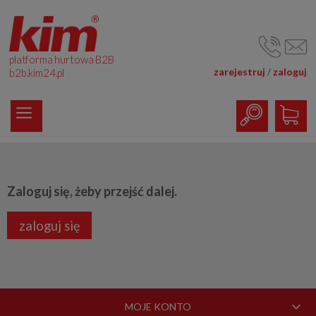
platforma hurtowa B2B
zarejestruj
zaloguj
/
b2b.kim24.pl
Zaloguj się, żeby przejść dalej.
zaloguj się
MOJE KONTO