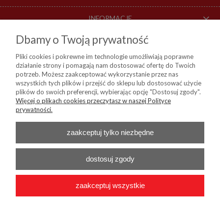
INFORMACJE
Dbamy o Twoją prywatność
O NAS
Pliki cookies i pokrewne im technologie umożliwiają poprawne
działanie strony i pomagają nam dostosować ofertę do Twoich
DOSTAWA I PŁATNOŚCI
potrzeb. Możesz zaakceptować wykorzystanie przez nas
wszystkich tych plików i przejść do sklepu lub dostosować użycie
plików do swoich preferencji, wybierając opcję "Dostosuj zgody".
Więcej o plikach cookies przeczytasz w naszej Polityce
KIM Sp. z o. o.
prywatności.
ul. Bartycka 114, 00-716 Warszawa
NIP:
8441809717, REGON: 790315559, BDO: 000024178
Nr konta do przelewów:
Bank Millenium 45 1160 2202 0000 0004 9138
zaakceptuj tylko niezbędne
0460
Telefon :
+48 22 55 96 556
E-mail :
b2b@kim24.pl
dostosuj zgody
zaakceptuj wszystkie
2026 © KIM Sp. z o. o. - Wszelkie prawa zastrzeżone
|
Platforma
Shoper.pl
|
Wdrożenie
Onisoft