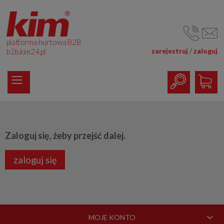
platforma hurtowa B2B
zarejestruj
zaloguj
/
b2b.kim24.pl
Zaloguj się, żeby przejść dalej.
zaloguj się
MOJE KONTO