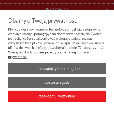
INFORMACJE
Dbamy o Twoją prywatność
O NAS
Pliki cookies i pokrewne im technologie umożliwiają poprawne
działanie strony i pomagają nam dostosować ofertę do Twoich
DOSTAWA I PŁATNOŚCI
potrzeb. Możesz zaakceptować wykorzystanie przez nas
wszystkich tych plików i przejść do sklepu lub dostosować użycie
plików do swoich preferencji, wybierając opcję "Dostosuj zgody".
Więcej o plikach cookies przeczytasz w naszej Polityce
KIM Sp. z o. o.
prywatności.
ul. Bartycka 114, 00-716 Warszawa
NIP:
8441809717, REGON: 790315559, BDO: 000024178
Nr konta do przelewów:
Bank Millenium 45 1160 2202 0000 0004 9138
zaakceptuj tylko niezbędne
0460
Telefon :
+48 22 55 96 556
E-mail :
b2b@kim24.pl
dostosuj zgody
zaakceptuj wszystkie
2026 © KIM Sp. z o. o. - Wszelkie prawa zastrzeżone
|
Platforma
Shoper.pl
|
Wdrożenie
Onisoft