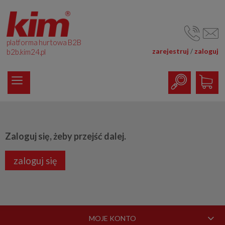
platforma hurtowa B2B
zarejestruj
zaloguj
/
b2b.kim24.pl
Zaloguj się, żeby przejść dalej.
zaloguj się
MOJE KONTO