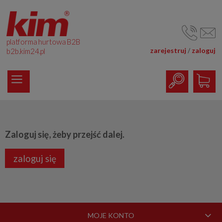
platforma hurtowa B2B
zarejestruj
zaloguj
/
b2b.kim24.pl
Zaloguj się, żeby przejść dalej.
zaloguj się
MOJE KONTO