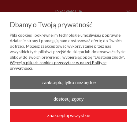
INFORMACJE
Dbamy o Twoją prywatność
O NAS
Pliki cookies i pokrewne im technologie umożliwiają poprawne
działanie strony i pomagają nam dostosować ofertę do Twoich
DOSTAWA I PŁATNOŚCI
potrzeb. Możesz zaakceptować wykorzystanie przez nas
wszystkich tych plików i przejść do sklepu lub dostosować użycie
plików do swoich preferencji, wybierając opcję "Dostosuj zgody".
Więcej o plikach cookies przeczytasz w naszej Polityce
KIM Sp. z o. o.
prywatności.
ul. Bartycka 114, 00-716 Warszawa
NIP:
8441809717, REGON: 790315559, BDO: 000024178
Nr konta do przelewów:
Bank Millenium 45 1160 2202 0000 0004 9138
zaakceptuj tylko niezbędne
0460
Telefon :
+48 22 55 96 556
E-mail :
b2b@kim24.pl
dostosuj zgody
zaakceptuj wszystkie
2026 © KIM Sp. z o. o. - Wszelkie prawa zastrzeżone
|
Platforma
Shoper.pl
|
Wdrożenie
Onisoft