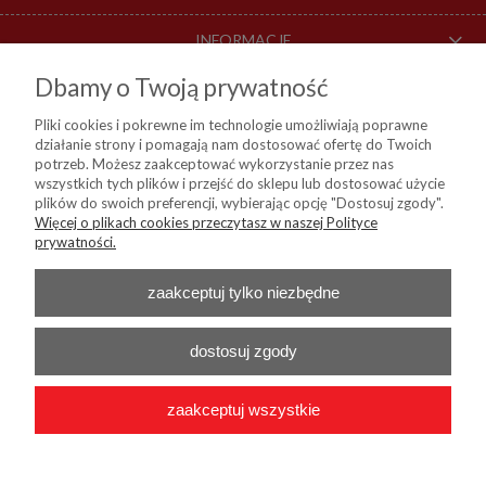
INFORMACJE
Dbamy o Twoją prywatność
O NAS
Pliki cookies i pokrewne im technologie umożliwiają poprawne
działanie strony i pomagają nam dostosować ofertę do Twoich
DOSTAWA I PŁATNOŚCI
potrzeb. Możesz zaakceptować wykorzystanie przez nas
wszystkich tych plików i przejść do sklepu lub dostosować użycie
plików do swoich preferencji, wybierając opcję "Dostosuj zgody".
Więcej o plikach cookies przeczytasz w naszej Polityce
KIM Sp. z o. o.
prywatności.
ul. Bartycka 114, 00-716 Warszawa
NIP:
8441809717, REGON: 790315559, BDO: 000024178
Nr konta do przelewów:
Bank Millenium 45 1160 2202 0000 0004 9138
zaakceptuj tylko niezbędne
0460
Telefon :
+48 22 55 96 556
E-mail :
b2b@kim24.pl
dostosuj zgody
zaakceptuj wszystkie
2026 © KIM Sp. z o. o. - Wszelkie prawa zastrzeżone
|
Platforma
Shoper.pl
|
Wdrożenie
Onisoft