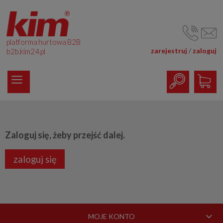
platforma hurtowa B2B
zarejestruj
zaloguj
/
b2b.kim24.pl
Zaloguj się, żeby przejść dalej.
zaloguj się
MOJE KONTO