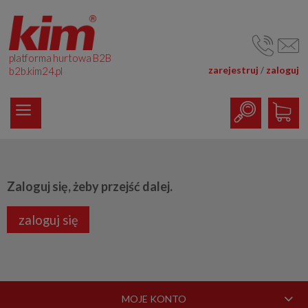
platforma hurtowa B2B
zarejestruj
zaloguj
/
b2b.kim24.pl
Zaloguj się, żeby przejść dalej.
zaloguj się
MOJE KONTO