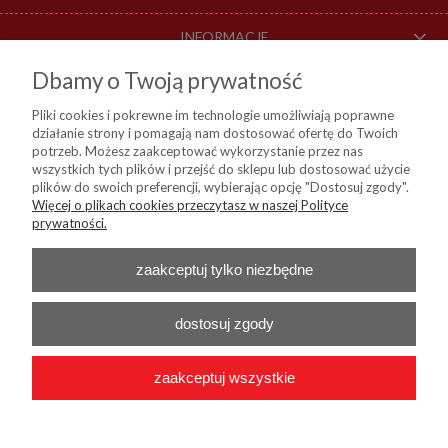
INFORMACJE
Dbamy o Twoją prywatność
O NAS
Pliki cookies i pokrewne im technologie umożliwiają poprawne
działanie strony i pomagają nam dostosować ofertę do Twoich
DOSTAWA I PŁATNOŚCI
potrzeb. Możesz zaakceptować wykorzystanie przez nas
wszystkich tych plików i przejść do sklepu lub dostosować użycie
plików do swoich preferencji, wybierając opcję "Dostosuj zgody".
Więcej o plikach cookies przeczytasz w naszej Polityce
KIM Sp. z o. o.
prywatności.
ul. Bartycka 114, 00-716 Warszawa
NIP:
8441809717, REGON: 790315559, BDO: 000024178
Nr konta do przelewów:
Bank Millenium 45 1160 2202 0000 0004 9138
zaakceptuj tylko niezbędne
0460
Telefon :
+48 22 55 96 556
E-mail :
b2b@kim24.pl
dostosuj zgody
zaakceptuj wszystkie
2026 © KIM Sp. z o. o. - Wszelkie prawa zastrzeżone
|
Platforma
Shoper.pl
|
Wdrożenie
Onisoft