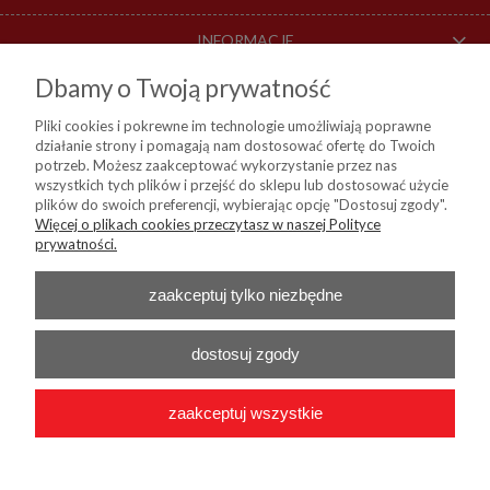
INFORMACJE
Dbamy o Twoją prywatność
O NAS
Pliki cookies i pokrewne im technologie umożliwiają poprawne
działanie strony i pomagają nam dostosować ofertę do Twoich
DOSTAWA I PŁATNOŚCI
potrzeb. Możesz zaakceptować wykorzystanie przez nas
wszystkich tych plików i przejść do sklepu lub dostosować użycie
plików do swoich preferencji, wybierając opcję "Dostosuj zgody".
Więcej o plikach cookies przeczytasz w naszej Polityce
KIM Sp. z o. o.
prywatności.
ul. Bartycka 114, 00-716 Warszawa
NIP:
8441809717, REGON: 790315559, BDO: 000024178
Nr konta do przelewów:
Bank Millenium 45 1160 2202 0000 0004 9138
zaakceptuj tylko niezbędne
0460
Telefon :
+48 22 55 96 556
E-mail :
b2b@kim24.pl
dostosuj zgody
zaakceptuj wszystkie
2026 © KIM Sp. z o. o. - Wszelkie prawa zastrzeżone
|
Platforma
Shoper.pl
|
Wdrożenie
Onisoft