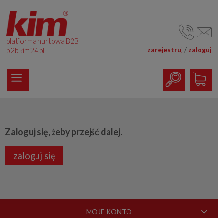
platforma hurtowa B2B
zarejestruj
zaloguj
/
b2b.kim24.pl
Zaloguj się, żeby przejść dalej.
zaloguj się
MOJE KONTO