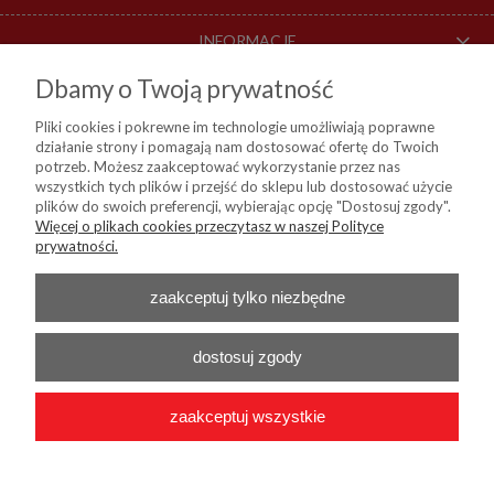
INFORMACJE
Dbamy o Twoją prywatność
O NAS
Pliki cookies i pokrewne im technologie umożliwiają poprawne
działanie strony i pomagają nam dostosować ofertę do Twoich
DOSTAWA I PŁATNOŚCI
potrzeb. Możesz zaakceptować wykorzystanie przez nas
wszystkich tych plików i przejść do sklepu lub dostosować użycie
plików do swoich preferencji, wybierając opcję "Dostosuj zgody".
Więcej o plikach cookies przeczytasz w naszej Polityce
KIM Sp. z o. o.
prywatności.
ul. Bartycka 114, 00-716 Warszawa
NIP:
8441809717, REGON: 790315559, BDO: 000024178
Nr konta do przelewów:
Bank Millenium 45 1160 2202 0000 0004 9138
zaakceptuj tylko niezbędne
0460
Telefon :
+48 22 55 96 556
E-mail :
b2b@kim24.pl
dostosuj zgody
zaakceptuj wszystkie
2026 © KIM Sp. z o. o. - Wszelkie prawa zastrzeżone
|
Platforma
Shoper.pl
|
Wdrożenie
Onisoft