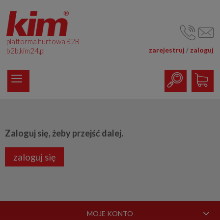
platforma hurtowa B2B
zarejestruj
zaloguj
/
b2b.kim24.pl
Zaloguj się, żeby przejść dalej.
zaloguj się
MOJE KONTO